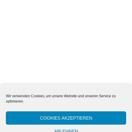
Wir verwenden Cookies, um unsere Website und unseren Service zu
optimieren.
COOKIES AKZEPTIEREN
Proudly powered by WordPress
|
Theme:
Sydney
by aThemes.
ABLEHNEN