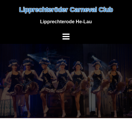
Skip
Lipprechteröder Carneval Club
to
content
Lipprechterode He-Lau