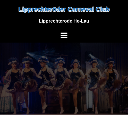
Skip
Lipprechteröder Carneval Club
to
content
Lipprechterode He-Lau