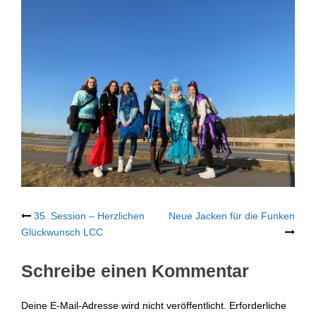
Post
35. Session – Herzlichen
Neue Jacken für die Funken
Glückwunsch LCC
navigation
Schreibe einen Kommentar
Deine E-Mail-Adresse wird nicht veröffentlicht.
Erforderliche