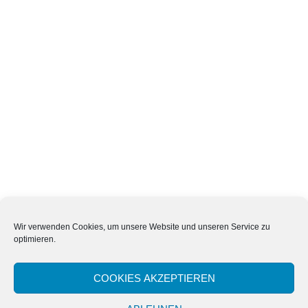
Wir verwenden Cookies, um unsere Website und unseren Service zu
optimieren.
COOKIES AKZEPTIEREN
Proudly powered by WordPress
|
Theme:
Sydney
by aThemes.