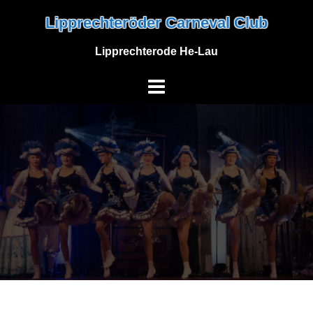
Skip
Lipprechteröder Carneval Club
to
content
Lipprechterode He-Lau