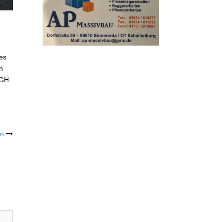
es
n
DGH
in