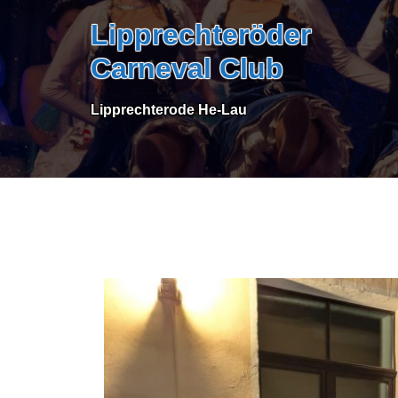
Skip
Lipprechteröder
to
content
Carneval Club
Lipprechterode He-Lau