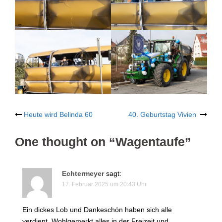
Post
Heute wird Belinda 60
40. Geburtstag Vivien
navigation
One thought on “
Wagentaufe
”
Echtermeyer
sagt:
17. Februar 2025 um 20:43 Uhr
Ein dickes Lob und Dankeschön haben sich alle
verdient. Wohlgemerkt alles in der Freizeit und