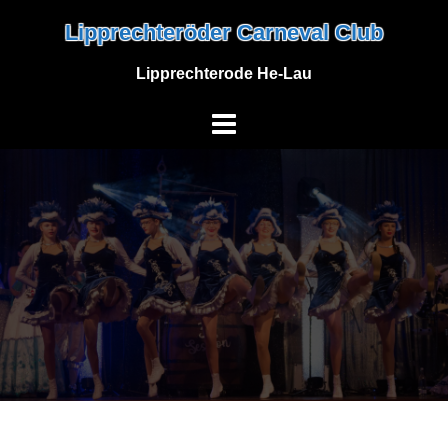
Skip
Lipprechteröder Carneval Club
to
content
Lipprechterode He-Lau