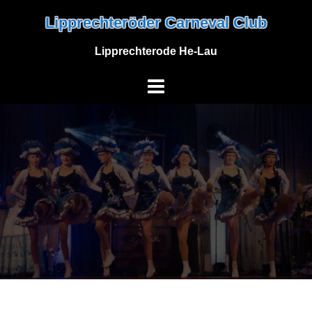
Skip
Lipprechteröder Carneval Club
to
content
Lipprechterode He-Lau