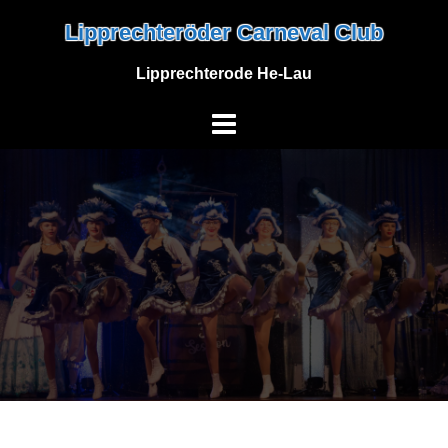
Skip
Lipprechteröder Carneval Club
to
content
Lipprechterode He-Lau